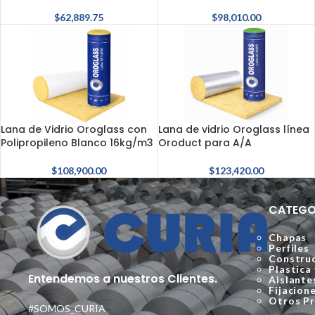
$
62,889.75
$
98,010.00
Lana de Vidrio Oroglass con
Lana de vidrio Oroglass línea
Polipropileno Blanco 16kg/m3
Oroduct para A/A
$
108,900.00
$
123,420.00
CATEGO
Chapas
Perfiles
Construc
Plastica
Entendemos a nuestros Clientes.
Aislante
Fijacion
Otros P
#SOMOS_CURIA