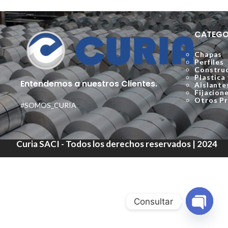
CATEGO
Chapas
Perfiles
Construc
Plastica
Entendemos a nuestros Clientes.
Aislante
Fijacion
Otros P
#SOMOS_CURIA
Curia SACI - Todos los derechos reservados | 2024
Consultar
Open