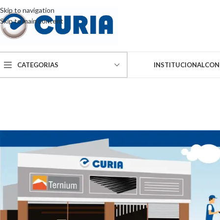
Skip to navigation
Skip to main content
TIENDA
CATEGORIAS
INSTITUCIONAL
CON
CHAPAS LISAS
CHAPAS CONFORMADAS
OTRO
Galvanizada
Chapa Acanalada
Cumbr
Cincalum
Chapa Trapezoidal
Prepintada
Chapa U45 (K18)