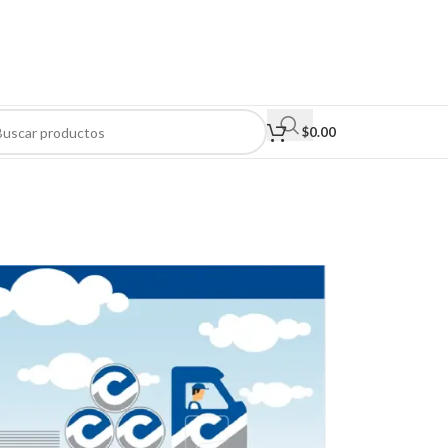
$
0.00