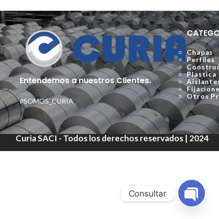
CATEGO
Chapas
Perfiles
Construc
Plastica
Entendemos a nuestros Clientes.
Aislante
Fijacion
Otros P
#SOMOS_CURIA
Curia SACI - Todos los derechos reservados | 2024
Consultar
Open