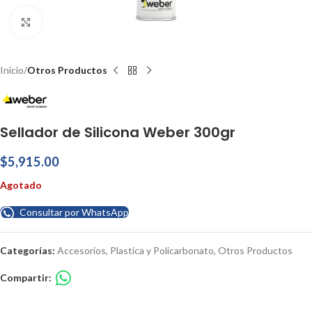
Haga Click para agrandar
Inicio
Otros Productos
Sellador de Silicona Weber 300gr
$
5,915.00
Agotado
Consultar por WhatsApp
Categorías:
Accesorios
,
Plastica y Policarbonato
,
Otros Productos
Compartir: