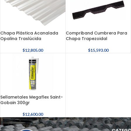
Chapa Plástica Acanalada
Compriband Cumbrera Para
Opalina Traslúcida
Chapa Trapezoidal
$
12,805.00
$
15,593.00
Sellametales Megaflex Saint-
Gobain 300gr
$
12,600.00
CATEGO