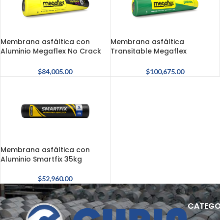
Membrana asfáltica con
Membrana asfáltica
Aluminio Megaflex No Crack
Transitable Megaflex
Plus
Geotrans
$
84,005.00
$
100,675.00
Membrana asfáltica con
Aluminio Smartfix 35kg
$
52,960.00
CATEGO