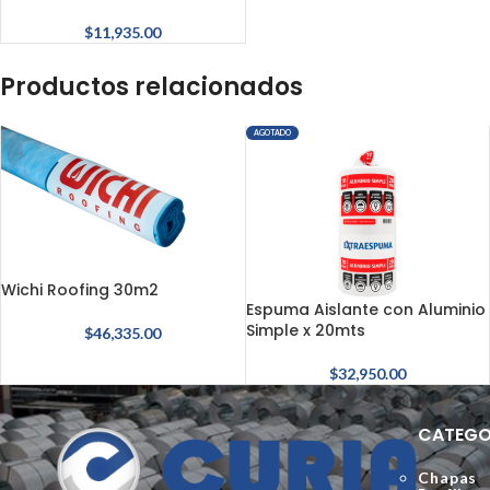
$
11,935.00
Productos relacionados
AGOTADO
Wichi Roofing 30m2
Espuma Aislante con Aluminio
Simple x 20mts
$
46,335.00
$
32,950.00
CATEGO
Chapas