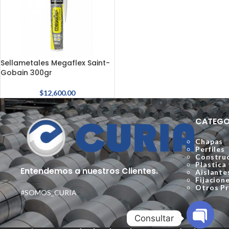
Sellametales Megaflex Saint-
Gobain 300gr
$
12,600.00
CATEGO
Chapas
Perfiles
Construc
Plastica
Entendemos a nuestros Clientes.
Aislante
Fijacion
Otros P
#SOMOS_CURIA
Consultar