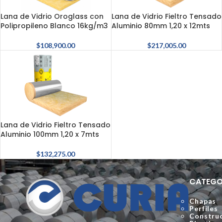
Lana de Vidrio Oroglass con
Lana de Vidrio Fieltro Tensado
Polipropileno Blanco 16kg/m3
Aluminio 80mm 1,20 x 12mts
$
108,900.00
$
217,005.00
Lana de Vidrio Fieltro Tensado
Aluminio 100mm 1,20 x 7mts
$
132,275.00
CATEGO
Chapas
Perfiles
Construc