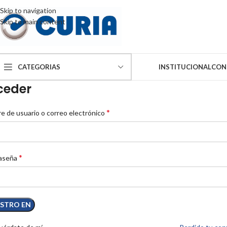
Skip to navigation
Skip to main content
TIENDA
CATEGORIAS
INSTITUCIONAL
CON
ceder
*
 de usuario o correo electrónico
*
aseña
ISTRO EN