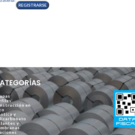
traseña?
REGISTRARSE
ATEGORÍAS
apas
rfiles
nstrucción en
co
astica y
licarbonato
slantes y
mbranas
jaciones