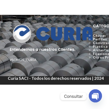
CATEGO
Chapas
Perfiles
Construc
Plastica
Entendemos a nuestros Clientes.
Aislante
Fijacion
Otros P
#SOMOS_CURIA
Curia SACI - Todos los derechos reservados | 2024
Consultar
Open